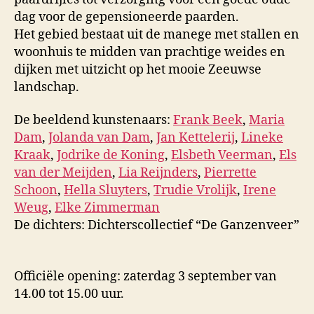
dag voor de gepensioneerde paarden.
Het gebied bestaat uit de manege met stallen en
woonhuis te midden van prachtige weides en
dijken met uitzicht op het mooie Zeeuwse
landschap.
De beeldend kunstenaars:
Frank Beek
,
Maria
Dam
,
Jolanda van Dam
,
Jan Kettelerij
,
Lineke
Kraak
,
Jodrike de Koning
,
Elsbeth Veerman
,
Els
van der Meijden
,
Lia Reijnders
,
Pierrette
Schoon
,
Hella Sluyters
,
Trudie Vrolijk
,
Irene
Weug
,
Elke Zimmerman
De dichters: Dichterscollectief “De Ganzenveer”
Officiële opening: zaterdag 3 september van
14.00 tot 15.00 uur.